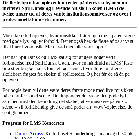
De fleste børn har oplevet koncerter på deres skole, men nu
inviterer Spil Dansk og Levende Musik i Skolen (LMS) de
ivrige unger ud af deres vante institutionsomgivelser og over i
professionelle koncertrammer.
Musikken skal opleves, hvor musikken hører hjemme – på en scene
med gode lys- og lydforhold. Det er også her, de fleste af os at vant
til at høre live-musik. Men hvad med alle vores børn?
Det har Spil Dansk og LMS sat sig for at gøre noget ved i
forbindelse med Spil Dansk Ugen, hvor en håndfuld af LMS’ faste
orkestrer besøger seks forskellige scener, hvor flere hundrede
skolebørn fragtes fra skolen til spillestedet. Og her får de så én på
opleveren.
For nogle børn vil dette være deres første møde med live-musikken
på en professionel scene. Det imponerende lys og den gode lyd –
sammen med den beundring det skaber, at se musikere på en stor
scene – vil forhåbentlig give de små poder en ’wow’-oplevelse, de
sent glemmer.
Program for LMS Koncerten
:
Drums Across
: Kulturhuset Skanderborg – mandag d. 30 okt.,