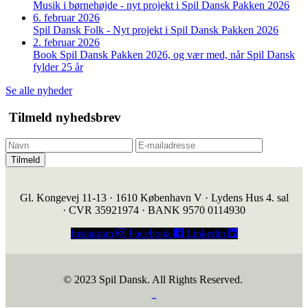
Musik i børnehøjde - nyt projekt i Spil Dansk Pakken 2026
6. februar 2026
Spil Dansk Folk - Nyt projekt i Spil Dansk Pakken 2026
2. februar 2026
Book Spil Dansk Pakken 2026, og vær med, når Spil Dansk
fylder 25 år
Se alle nyheder
Tilmeld nyhedsbrev
Tilmeld
Gl. Kongevej 11-13 · 1610 København V · Lydens Hus 4. sal
· CVR 35921974 · BANK 9570 0114930
Instagram
Facebook
Linkedin
© 2023 Spil Dansk. All Rights Reserved.
https://iintelligent.dk