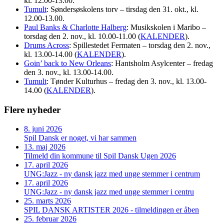
kl. 12.00-13.00.
Tumult
: Søndersøskolens torv – tirsdag den 31. okt., kl.
12.00-13.00.
Paul Banks & Charlotte Halberg
: Musikskolen i Maribo –
torsdag den 2. nov., kl. 10.00-11.00 (
KALENDER
).
Drums Across
: Spillestedet Fermaten – torsdag den 2. nov.,
kl. 13.00-14.00 (
KALENDER
).
Goin’ back to New Orleans
: Hantsholm Asylcenter – fredag
den 3. nov., kl. 13.00-14.00.
Tumult
: Tønder Kulturhus – fredag den 3. nov., kl. 13.00-
14.00 (
KALENDER
).
Flere nyheder
8. juni 2026
Spil Dansk er noget, vi har sammen
13. maj 2026
Tilmeld din kommune til Spil Dansk Ugen 2026
17. april 2026
UNG:Jazz - ny dansk jazz med unge stemmer i centrum
17. april 2026
UNG:Jazz - ny dansk jazz med unge stemmer i centru
25. marts 2026
SPIL DANSK ARTISTER 2026 - tilmeldingen er åben
25. februar 2026