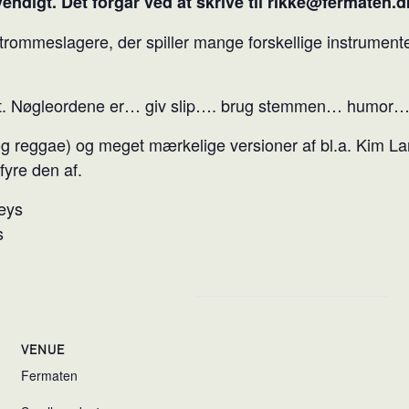
endigt. Det forgår ved at skrive til rikke@fermaten.d
ommeslagere, der spiller mange forskellige instrumenter
 slut. Nøgleordene er… giv slip…. brug stemmen… humor
o og reggae) og meget mærkelige versioner af bl.a. Kim 
fyre den af.
eys
s
VENUE
Fermaten