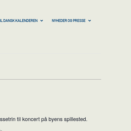
IL DANSK KALENDEREN
NYHEDER OG PRESSE
etrin til koncert på byens spillested.