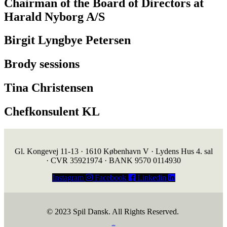
Chairman of the Board of Directors at
Harald Nyborg A/S
Birgit Lyngbye Petersen
Brody sessions
Tina Christensen
Chefkonsulent KL
Gl. Kongevej 11-13 · 1610 København V · Lydens Hus 4. sal
· CVR 35921974 · BANK 9570 0114930
Instagram
Facebook
Linkedin
© 2023 Spil Dansk. All Rights Reserved.
https://iintelligent.dk