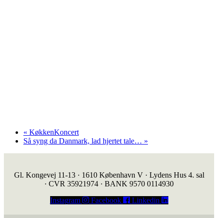
«
KøkkenKoncert
Så syng da Danmark, lad hjertet tale…
»
Gl. Kongevej 11-13 · 1610 København V · Lydens Hus 4. sal
· CVR 35921974 · BANK 9570 0114930
Instagram
Facebook
Linkedin