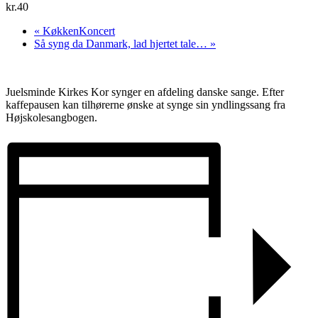
kr.40
«
KøkkenKoncert
Så syng da Danmark, lad hjertet tale…
»
Juelsminde Kirkes Kor synger en afdeling danske sange. Efter
kaffepausen kan tilhørerne ønske at synge sin yndlingssang fra
Højskolesangbogen.