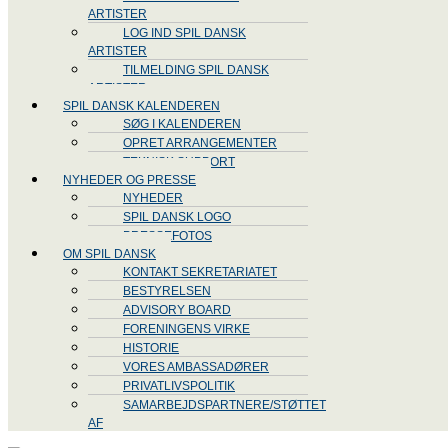
ARTISTER
LOG IND SPIL DANSK
ARTISTER
TILMELDING SPIL DANSK
ARTISTER
SPIL DANSK KALENDEREN
SØG I KALENDEREN
OPRET ARRANGEMENTER
TEKNISK SUPPORT
NYHEDER OG PRESSE
NYHEDER
SPIL DANSK LOGO
PRESSEFOTOS
OM SPIL DANSK
KONTAKT SEKRETARIATET
BESTYRELSEN
ADVISORY BOARD
FORENINGENS VIRKE
HISTORIE
VORES AMBASSADØRER
PRIVATLIVSPOLITIK
SAMARBEJDSPARTNERE/STØTTET
AF