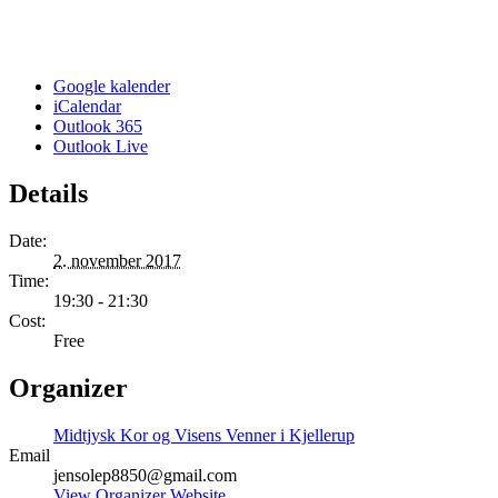
Google kalender
iCalendar
Outlook 365
Outlook Live
Details
Date:
2. november 2017
Time:
19:30 - 21:30
Cost:
Free
Organizer
Midtjysk Kor og Visens Venner i Kjellerup
Email
jensolep8850@gmail.com
View Organizer Website