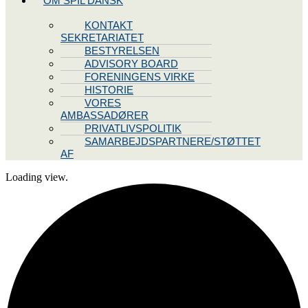
OM SPIL DANSK
KONTAKT
SEKRETARIATET
BESTYRELSEN
ADVISORY BOARD
FORENINGENS VIRKE
HISTORIE
VORES
AMBASSADØRER
PRIVATLIVSPOLITIK
SAMARBEJDSPARTNERE/STØTTET
AF
Loading view.