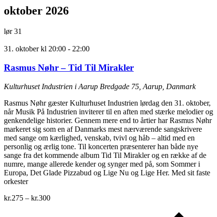
oktober 2026
lør
31
31. oktober kl 20:00
-
22:00
Rasmus Nøhr – Tid Til Mirakler
Kulturhuset Industrien i Aarup
Bredgade 75, Aarup, Danmark
Rasmus Nøhr gæster Kulturhuset Industrien lørdag den 31. oktober,
når Musik På Industrien inviterer til en aften med stærke melodier og
genkendelige historier. Gennem mere end to årtier har Rasmus Nøhr
markeret sig som en af Danmarks mest nærværende sangskrivere
med sange om kærlighed, venskab, tvivl og håb – altid med en
personlig og ærlig tone. Til koncerten præsenterer han både nye
sange fra det kommende album Tid Til Mirakler og en række af de
numre, mange allerede kender og synger med på, som Sommer i
Europa, Det Glade Pizzabud og Lige Nu og Lige Her. Med sit faste
orkester
kr.275 – kr.300