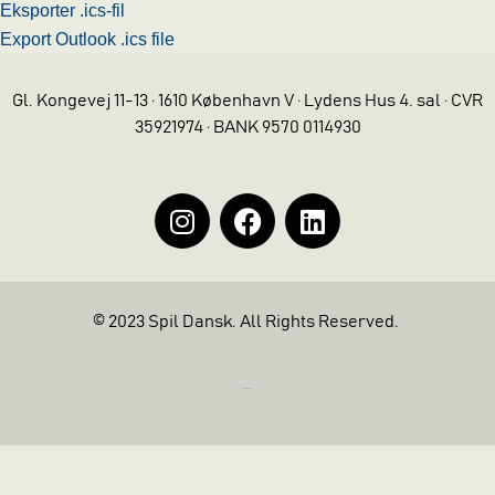
Eksporter .ics-fil
Export Outlook .ics file
Gl. Kongevej 11-13 · 1610 København V · Lydens Hus 4. sal · CVR
35921974 · BANK 9570 0114930
© 2023 Spil Dansk. All Rights Reserved.
https://iintelligent.dk