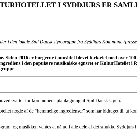
ULTURHOTELLET I SYDDJURS ER SA
lder i den lokale Spil Dansk styregruppe fra Syddjurs Kommune (presse
Siden 2016 er borgerne i området blevet forkælet med over 100 S
 ingrediens i den populære musikalske egnsret er KulturHotellet i
egruppe.
 er hovedkvarter for kommunens planlægning af Spil Dansk Ugen.
tellet nogle af de “hemmelige ingredienser” som har bidraget til, at ko
ogram, og musikken ventes at nå ud i alle dele af det smukke Syddjurs i