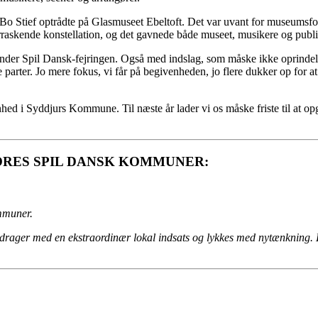
r Bo Stief optrådte på Glasmuseet Ebeltoft. Det var uvant for museumsfo
rraskende konstellation, og det gavnede både museet, musikere og publ
sig under Spil Dansk-fejringen. Også med indslag, som måske ikke oprind
rter. Jo mere fokus, vi får på begivenheden, jo flere dukker op for at
hed i Syddjurs Kommune. Til næste år lader vi os måske friste til at o
ORES SPIL DANSK KOMMUNER:
ommuner.
rager med en ekstraordinær lokal indsats og lykkes med nytænkning. D