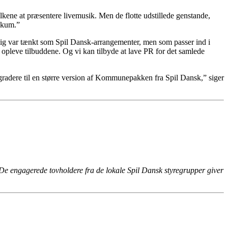
lkene at præsentere livemusik. Men de flotte udstillede genstande,
ikum.”
elig var tænkt som Spil Dansk-arrangementer, men som passer ind i
 opleve tilbuddene. Og vi kan tilbyde at lave PR for det samlede
pgradere til en større version af Kommunepakken fra Spil Dansk,” siger
e engagerede tovholdere fra de lokale Spil Dansk styregrupper giver