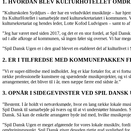
1. HVORDAN BLEV KULTURHOTELLET OMDRE
”Kulturskolen Syddjurs – der har en veludviklet musiklinje – har hje
fra KulturHotellet i samarbejde med kultursekretariatet i kommunen. 
kultursekretariat og hendes leder, Lotte Kofod Ludvigsen – samt to af o
”Jeg har været med siden 2017, og det er en stor fordel, at Spil Dans
ud i alle afkroge af kommunen, så ingen føler sig overset. Vi har meg
”Spil Dansk Ugen er i den grad blevet en etableret del af kulturlivet 
2. ER I TILFREDSE MED KOMMUNEPAKKEN F
”Vi er super-tilfredse med indholdet. Jeg er klar fortaler for, at vi fo
række professionelle kunstnere og spændende musikprojekter, og vi sk
arrangementer, det bliver til i år, men næppe færre end sidste år.”
3. OPNÅR I SIDEGEVINSTER VED SPIL DANSK
”Bestemt. I år holdt vi netværksmøde, hvor en lang række lokale mus
Spil Dansk til samarbejde på tværs og til at vi understøtter hinanden
Dansk. Så kan de enkelte arrangører byde ind med, hvilke musikproje
”Spil Dansk Ugen er meget afgørende for vores lokale musikliv, fordi
omdrejningspunkt. Spil Dansk giver desuden rigtig god synlighed for 