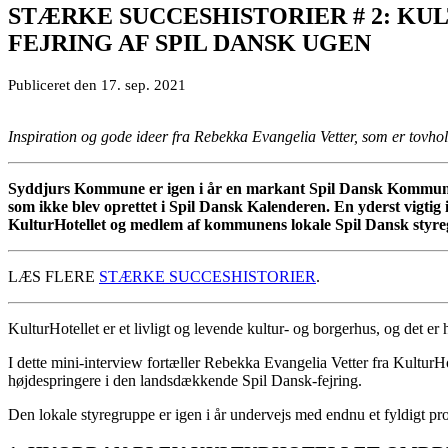
STÆRKE SUCCESHISTORIER # 2: K
FEJRING AF SPIL DANSK UGEN
Publiceret den
17. sep.
2021
Inspiration og gode ideer fra Rebekka Evangelia Vetter, som er tovho
Syddjurs Kommune er igen i år en markant Spil Dansk Kommune. 
som ikke blev oprettet i Spil Dansk Kalenderen. En yderst vigtig
KulturHotellet og medlem af kommunens lokale Spil Dansk styr
LÆS FLERE
STÆRKE SUCCESHISTORIER
.
KulturHotellet er et livligt og levende kultur- og borgerhus, og det
I dette mini-interview fortæller Rebekka Evangelia Vetter fra KulturHo
højdespringere i den landsdækkende Spil Dansk-fejring.
Den lokale styregruppe er igen i år undervejs med endnu et fyldigt pr