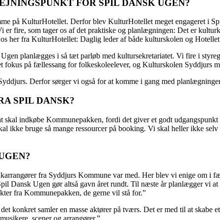
JNINGSPUNKT FOR SPIL DANSK UGEN?
mme på KulturHotellet. Derfor blev KulturHotellet meget engageret i S
Vi er fire, som tager os af det praktiske og planlægningen: Det er kult
s her fra KulturHotellet: Daglig leder af både kulturskolen og Hotellet,
k Ugen planlægges i så tæt parløb med kultursekretariatet. Vi fire i sty
et fokus på fællessang for folkeskoleelever, og Kulturskolen Syddjurs m
i Syddjurs. Derfor sørger vi også for at komme i gang med planlægningen
RA SPIL DANSK?
rtsat skal indkøbe Kommunepakken, fordi det giver et godt udgangspunkt fo
al ikke bruge så mange ressourcer på booking. Vi skal heller ikke selv
 UGEN?
ikarrangører fra Syddjurs Kommune var med. Her blev vi enige om i fæ
. Spil Dansk Ugen gør altså gavn året rundt. Til næste år planlægger vi
kter fra Kommunepakken, de gerne vil stå for.”
 det konkret samler en masse aktører på tværs. Det er med til at skab
musikere, scener og arrangører.”