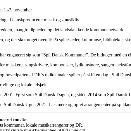
en 1.-7. november.
ring af danskproduceret musik og -musikliv.
 bredden, mangfoldigheden og det landsdækkende kommunenetværk.
 og der sker noget overalt: På spillesteder, kulturhuse, biblioteker, sko
ar engageret sig som “Spil Dansk Kommuner”. De bidrager med en ekst
ler musikere, sangskrivere, komponister, lydkunstnere, sangere, tekstfor
hovedparten af DR’s radiokanaler spiller på skift en dag i Spil Dans
ivillige og lokale ildsjæle.
iden 2001. Først som Spil Dansk Dagen, og siden 2014 som Spil Dansk 
ed Spil Dansk Ugen 2021. Læs mere og opret arrangementer på spildan
duceret musik:
dets kommuner, lokale musikarrangører og DR.
marks største musikbegivenhed: Altid i uge 44!