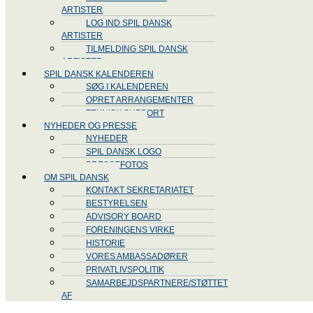
ARTISTER
LOG IND SPIL DANSK
ARTISTER
TILMELDING SPIL DANSK
ARTISTER
SPIL DANSK KALENDEREN
SØG I KALENDEREN
OPRET ARRANGEMENTER
TEKNISK SUPPORT
NYHEDER OG PRESSE
NYHEDER
SPIL DANSK LOGO
PRESSEFOTOS
OM SPIL DANSK
KONTAKT SEKRETARIATET
BESTYRELSEN
ADVISORY BOARD
FORENINGENS VIRKE
HISTORIE
VORES AMBASSADØRER
PRIVATLIVSPOLITIK
SAMARBEJDSPARTNERE/STØTTET
AF