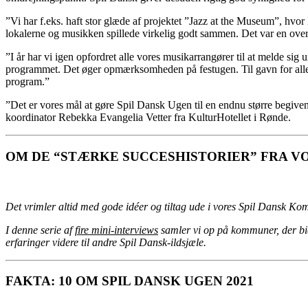
”Vi har f.eks. haft stor glæde af projektet ”Jazz at the Museum”, hvo
lokalerne og musikken spillede virkelig godt sammen. Det var en ove
”I år har vi igen opfordret alle vores musikarrangører til at melde 
programmet. Det øger opmærksomheden på festugen. Til gavn for alle pa
program.”
”Det er vores mål at gøre Spil Dansk Ugen til en endnu større begiven
koordinator Rebekka Evangelia Vetter fra KulturHotellet i Rønde.
OM DE “STÆRKE SUCCESHISTORIER” FRA V
Det vrimler altid med gode idéer og tiltag ude i vores Spil Dansk K
I denne serie af
fire mini-interviews
samler vi op på kommuner, der bid
erfaringer videre til andre Spil Dansk-ildsjæle.
FAKTA: 10 OM SPIL DANSK UGEN 2021