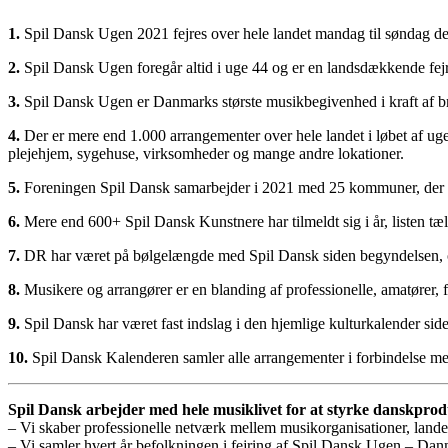
1.
Spil Dansk Ugen 2021 fejres over hele landet mandag til søndag d
2.
Spil Dansk Ugen foregår altid i uge 44 og er en landsdækkende fej
3.
Spil Dansk Ugen er Danmarks største musikbegivenhed i kraft af
4.
Der er mere end 1.000 arrangementer over hele landet i løbet af ugen,
plejehjem, sygehuse, virksomheder og mange andre lokationer.
5.
Foreningen Spil Dansk samarbejder i 2021 med 25 kommuner, der h
6.
Mere end 600+ Spil Dansk Kunstnere har tilmeldt sig i år, listen tæl
7.
DR har været på bølgelængde med Spil Dansk siden begyndelsen, og 
8.
Musikere og arrangører er en blanding af professionelle, amatører, fr
9.
Spil Dansk har været fast indslag i den hjemlige kulturkalender s
10.
Spil Dansk Kalenderen samler alle arrangementer i forbindelse m
Spil Dansk arbejder med hele musiklivet for at styrke danskpro
– Vi skaber professionelle netværk mellem musikorganisationer, lan
– Vi samler hvert år befolkningen i fejring af Spil Dansk Ugen – Dan