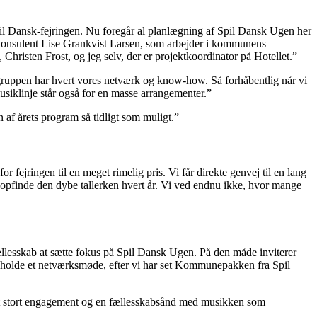
pil Dansk-fejringen. Nu foregår al planlægning af Spil Dansk Ugen her
urkonsulent Lise Grankvist Larsen, som arbejder i kommunens
 Christen Frost, og jeg selv, der er projektkoordinator på Hotellet.”
regruppen har hvert vores netværk og know-how. Så forhåbentlig når vi
usiklinje står også for en masse arrangementer.”
 af årets program så tidligt som muligt.”
r fejringen til en meget rimelig pris. Vi får direkte genvej til en lang
 opfinde den dybe tallerken hvert år. Vi ved endnu ikke, hvor mange
llesskab at sætte fokus på Spil Dansk Ugen. På den måde inviterer
 at holde et netværksmøde, efter vi har set Kommunepakken fra Spil
e et stort engagement og en fællesskabsånd med musikken som