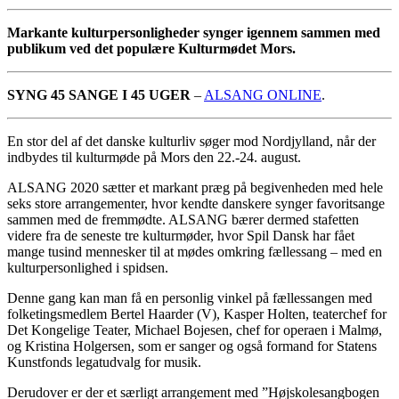
Markante kulturpersonligheder synger igennem sammen med
publikum ved det populære Kulturmødet Mors.
SYNG 45 SANGE I 45 UGER
–
ALSANG ONLINE
.
En stor del af det danske kulturliv søger mod Nordjylland, når der
indbydes til kulturmøde på Mors den 22.-24. august.
ALSANG 2020 sætter et markant præg på begivenheden med hele
seks store arrangementer, hvor kendte danskere synger favoritsange
sammen med de fremmødte. ALSANG bærer dermed stafetten
videre fra de seneste tre kulturmøder, hvor Spil Dansk har fået
mange tusind mennesker til at mødes omkring fællessang – med en
kulturpersonlighed i spidsen.
Denne gang kan man få en personlig vinkel på fællessangen med
folketingsmedlem Bertel Haarder (V), Kasper Holten, teaterchef for
Det Kongelige Teater, Michael Bojesen, chef for operaen i Malmø,
og Kristina Holgersen, som er sanger og også formand for Statens
Kunstfonds legatudvalg for musik.
Derudover er der et særligt arrangement med ”Højskolesangbogen