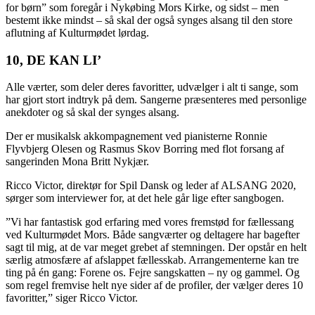
for børn” som foregår i Nykøbing Mors Kirke, og sidst – men
bestemt ikke mindst – så skal der også synges alsang til den store
aflutning af Kulturmødet lørdag.
10, DE KAN LI’
Alle værter, som deler deres favoritter, udvælger i alt ti sange, som
har gjort stort indtryk på dem. Sangerne præsenteres med personlige
anekdoter og så skal der synges alsang.
Der er musikalsk akkompagnement ved pianisterne Ronnie
Flyvbjerg Olesen og Rasmus Skov Borring med flot forsang af
sangerinden Mona Britt Nykjær.
Ricco Victor, direktør for Spil Dansk og leder af ALSANG 2020,
sørger som interviewer for, at det hele går lige efter sangbogen.
”Vi har fantastisk god erfaring med vores fremstød for fællessang
ved Kulturmødet Mors. Både sangværter og deltagere har bagefter
sagt til mig, at de var meget grebet af stemningen. Der opstår en helt
særlig atmosfære af afslappet fællesskab. Arrangementerne kan tre
ting på én gang: Forene os. Fejre sangskatten – ny og gammel. Og
som regel fremvise helt nye sider af de profiler, der vælger deres 10
favoritter,” siger Ricco Victor.