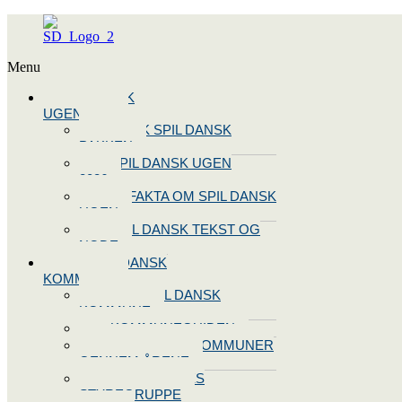
Menu
SPIL DANSK
UGEN 2026
BOOK SPIL DANSK
PAKKEN
SPIL DANSK UGEN
2026
10 FAKTA OM SPIL DANSK
UGEN
SPIL DANSK TEKST OG
NODE
BLIV SPIL DANSK
KOMMUNE
BLIV SPIL DANSK
KOMMUNE
KOMMUNEGUIDEN
SPIL DANSK KOMMUNER
GENNEM ÅRENE
OPRET JERES
STYREGRUPPE