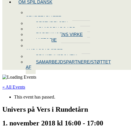
OM SPIL DANSK
KONTAKT
SEKRETARIATET
BESTYRELSEN
ADVISORY BOARD
FORENINGENS VIRKE
HISTORIE
VORES
AMBASSADØRER
PRIVATLIVSPOLITIK
SAMARBEJDSPARTNERE/STØTTET
AF
« All Events
This event has passed.
Univers på Vers i Rundetårn
1. november 2018 kl 16:00
-
17:00