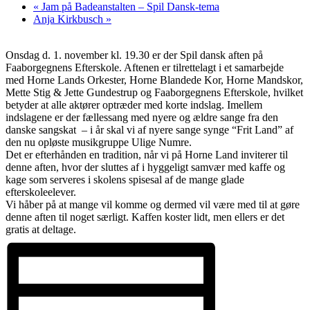
«
Jam på Badeanstalten – Spil Dansk-tema
Anja Kirkbusch
»
Onsdag d. 1. november kl. 19.30 er der Spil dansk aften på
Faaborgegnens Efterskole. Aftenen er tilrettelagt i et samarbejde
med Horne Lands Orkester, Horne Blandede Kor, Horne Mandskor,
Mette Stig & Jette Gundestrup og Faaborgegnens Efterskole, hvilket
betyder at alle aktører optræder med korte indslag. Imellem
indslagene er der fællessang med nyere og ældre sange fra den
danske sangskat – i år skal vi af nyere sange synge “Frit Land” af
den nu opløste musikgruppe Ulige Numre.
Det er efterhånden en tradition, når vi på Horne Land inviterer til
denne aften, hvor der sluttes af i hyggeligt samvær med kaffe og
kage som serveres i skolens spisesal af de mange glade
efterskoleelever.
Vi håber på at mange vil komme og dermed vil være med til at gøre
denne aften til noget særligt. Kaffen koster lidt, men ellers er det
gratis at deltage.