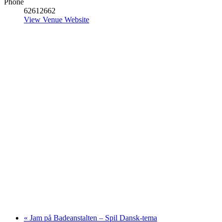
Phone
62612662
View Venue Website
«
Jam på Badeanstalten – Spil Dansk-tema