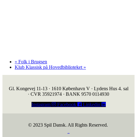
«
Folk i Brugsen
Klub Klassisk på Hovedbiblioteket
»
Gl. Kongevej 11-13 · 1610 København V · Lydens Hus 4. sal
· CVR 35921974 · BANK 9570 0114930
Instagram
Facebook
Linkedin
© 2023 Spil Dansk. All Rights Reserved.
https://iintelligent.dk