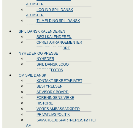
ARTISTER
LOG IND SPIL DANSK
ARTISTER
TILMELDING SPIL DANSK
ARTISTER
SPIL DANSK KALENDEREN
SØG I KALENDEREN
OPRET ARRANGEMENTER
TEKNISK SUPPORT
NYHEDER OG PRESSE
NYHEDER
SPIL DANSK LOGO
PRESSEFOTOS
OM SPIL DANSK
KONTAKT SEKRETARIATET
BESTYRELSEN
ADVISORY BOARD
FORENINGENS VIRKE
HISTORIE
VORES AMBASSADØRER
PRIVATLIVSPOLITIK
SAMARBEJDSPARTNERE/STØTTET
AF