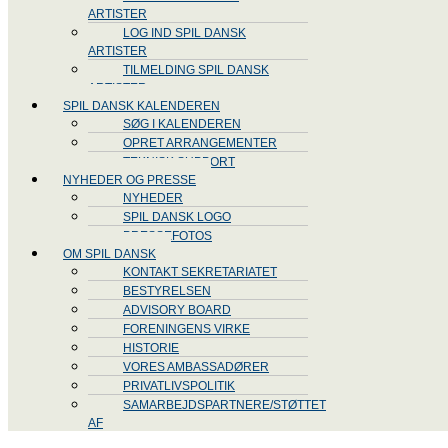
ARTISTER
LOG IND SPIL DANSK
ARTISTER
TILMELDING SPIL DANSK
ARTISTER
SPIL DANSK KALENDEREN
SØG I KALENDEREN
OPRET ARRANGEMENTER
TEKNISK SUPPORT
NYHEDER OG PRESSE
NYHEDER
SPIL DANSK LOGO
PRESSEFOTOS
OM SPIL DANSK
KONTAKT SEKRETARIATET
BESTYRELSEN
ADVISORY BOARD
FORENINGENS VIRKE
HISTORIE
VORES AMBASSADØRER
PRIVATLIVSPOLITIK
SAMARBEJDSPARTNERE/STØTTET
AF