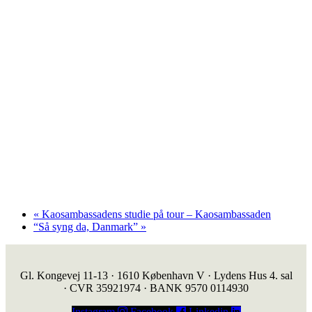
«
Kaosambassadens studie på tour – Kaosambassaden
“Så syng da, Danmark”
»
Gl. Kongevej 11-13 · 1610 København V · Lydens Hus 4. sal
· CVR 35921974 · BANK 9570 0114930
Instagram
Facebook
Linkedin