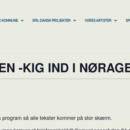
SK KOMMUNE
SPIL DANSK PROJEKTER
VORES ARTISTER
SP
N -KIG IND I NØRAG
s program så alle tekster kommer på stor skærm.
 men kræver et telefonopkald til Samuel senest den 24.