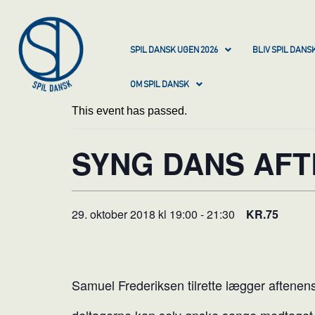
SPIL DANSK UGEN 2026
BLIV SPIL DAN
OM SPIL DANSK
This event has passed.
SYNG DANS AFTE
29. oktober 2018 kl 19:00
-
21:30
KR.75
Samuel Frederiksen tilrette lægger aftenen
deltagerne kan selv ønske sange medtaget,