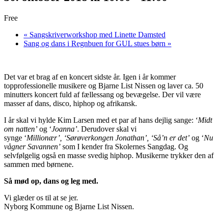
Free
«
Sangskriverworkshop med Linette Damsted
Sang og dans i Regnbuen for GUL stues børn
»
Det var et brag af en koncert sidste år. Igen i år kommer
topprofessionelle musikere og Bjarne List Nissen og laver ca. 50
minutters koncert fuld af fællessang og bevægelse. Der vil være
masser af dans, disco, hiphop og afrikansk.
I år skal vi hylde Kim Larsen med et par af hans dejlig sange: ‘
Midt
om natten’
og ‘
Joanna’
. Derudover skal vi
synge ‘
Millionær’, ‘Sørøverkongen
Jonathan’, ‘Så’n er det’
og ‘
Nu
vågner Savannen’
som I kender fra Skolernes Sangdag. Og
selvfølgelig også en masse svedig hiphop. Musikerne trykker den af
sammen med børnene.
Så mød op, dans og leg med.
Vi glæder os til at se jer.
Nyborg Kommune og Bjarne List Nissen.