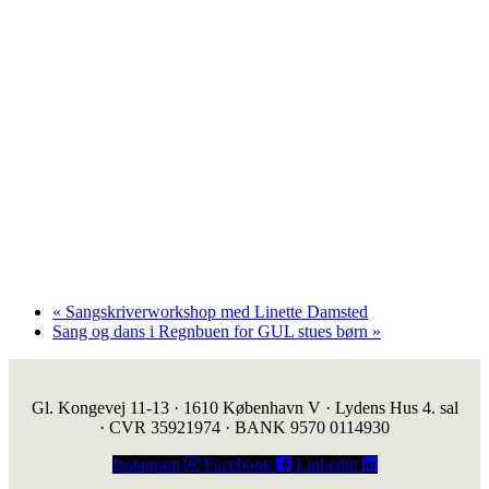
«
Sangskriverworkshop med Linette Damsted
Sang og dans i Regnbuen for GUL stues børn
»
Gl. Kongevej 11-13 · 1610 København V · Lydens Hus 4. sal
· CVR 35921974 · BANK 9570 0114930
Instagram
Facebook
Linkedin