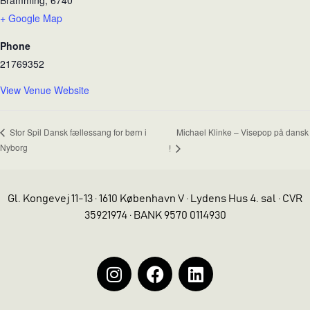
Bramming
,
6740
+ Google Map
Phone
21769352
View Venue Website
Michael Klinke – Visepop på dansk
Stor Spil Dansk fællessang for børn i
Nyborg
!
Gl. Kongevej 11-13 · 1610 København V · Lydens Hus 4. sal · CVR
35921974 · BANK 9570 0114930