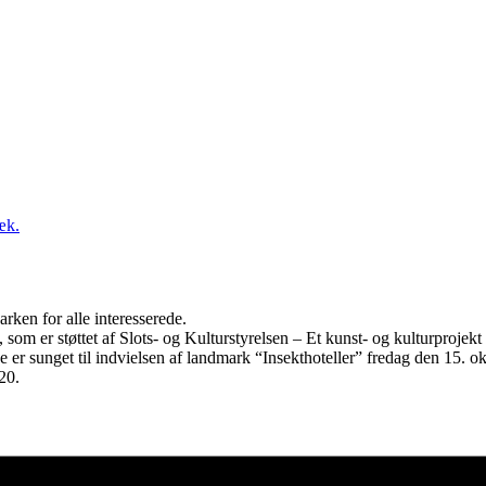
æk.
en for alle interesserede.
 som er støttet af Slots- og Kulturstyrelsen – Et kunst- og kulturproj
er sunget til indvielsen af landmark “Insekthoteller” fredag den 15. ok
20.