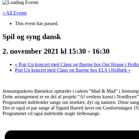
« All Events
This event has passed.
Spil og syng dansk
2. november 2021 kl 15:30
-
16:30
«
Pop Up koncert med Claus og fluerne hos Our House i Holb
Pop Up koncert med Claus og fluerne hos ELS i Holbæk
»
Jennumparkens Børnekor optræder i cafeen “Mad & Mad” i Jennumpark
Dette arrangement er en del af projekt “Al verdens kunst i Nordbyen”,
Programmet indeholder sange om insekter, dyr og naturen. Disse sange 
Der er også et par sange af Sigurd Barrett lavet om Genforeningen 19
Programmet vil også indeholde nogle fællessange.