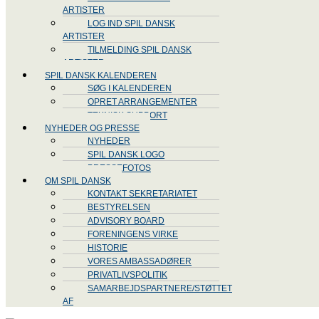
ARTISTER
LOG IND SPIL DANSK
ARTISTER
TILMELDING SPIL DANSK
ARTISTER
SPIL DANSK KALENDEREN
SØG I KALENDEREN
OPRET ARRANGEMENTER
TEKNISK SUPPORT
NYHEDER OG PRESSE
NYHEDER
SPIL DANSK LOGO
PRESSEFOTOS
OM SPIL DANSK
KONTAKT SEKRETARIATET
BESTYRELSEN
ADVISORY BOARD
FORENINGENS VIRKE
HISTORIE
VORES AMBASSADØRER
PRIVATLIVSPOLITIK
SAMARBEJDSPARTNERE/STØTTET
AF