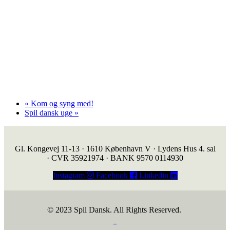
«
Kom og syng med!
Spil dansk uge
»
Gl. Kongevej 11-13 · 1610 København V · Lydens Hus 4. sal
· CVR 35921974 · BANK 9570 0114930
Instagram
Facebook
Linkedin
© 2023 Spil Dansk. All Rights Reserved.
https://iintelligent.dk