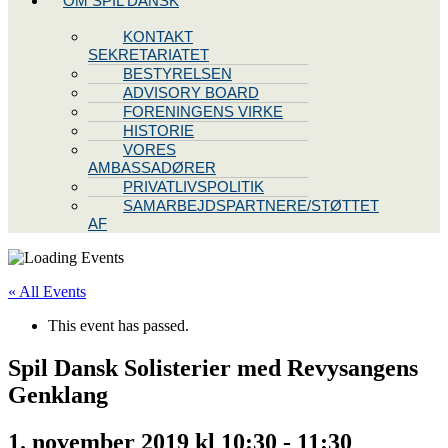
OM SPIL DANSK
KONTAKT
SEKRETARIATET
BESTYRELSEN
ADVISORY BOARD
FORENINGENS VIRKE
HISTORIE
VORES
AMBASSADØRER
PRIVATLIVSPOLITIK
SAMARBEJDSPARTNERE/STØTTET
AF
« All Events
This event has passed.
Spil Dansk Solisterier med Revysangens
Genklang
1. november 2019 kl 10:30
-
11:30