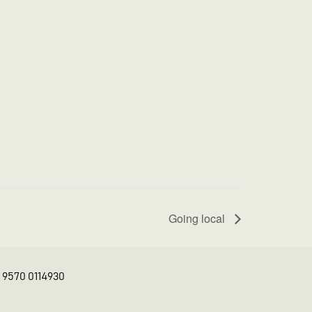
Going local
K 9570 0114930