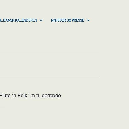
IL DANSK KALENDEREN
NYHEDER OG PRESSE
Flute ‘n Folk” m.fl. optræde.