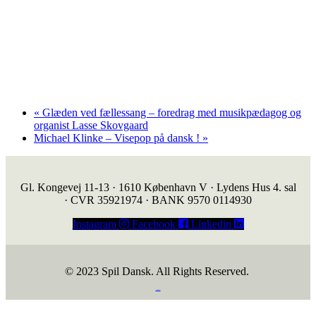
«
Glæden ved fællessang – foredrag med musikpædagog og
organist Lasse Skovgaard
Michael Klinke – Visepop på dansk !
»
Gl. Kongevej 11-13 · 1610 København V · Lydens Hus 4. sal
· CVR 35921974 · BANK 9570 0114930
Instagram
Facebook
Linkedin
© 2023 Spil Dansk. All Rights Reserved.
https://iintelligent.dk