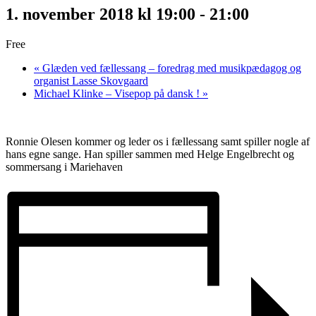
1. november 2018 kl 19:00
-
21:00
Free
«
Glæden ved fællessang – foredrag med musikpædagog og
organist Lasse Skovgaard
Michael Klinke – Visepop på dansk !
»
Ronnie Olesen kommer og leder os i fællessang samt spiller nogle af
hans egne sange. Han spiller sammen med Helge Engelbrecht og
sommersang i Mariehaven