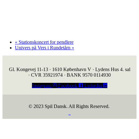
«
Stationskoncert for pendlere
Univers på Vers i Rundetårn
»
Gl. Kongevej 11-13 · 1610 København V · Lydens Hus 4. sal
· CVR 35921974 · BANK 9570 0114930
Instagram
Facebook
Linkedin
© 2023 Spil Dansk. All Rights Reserved.
https://iintelligent.dk