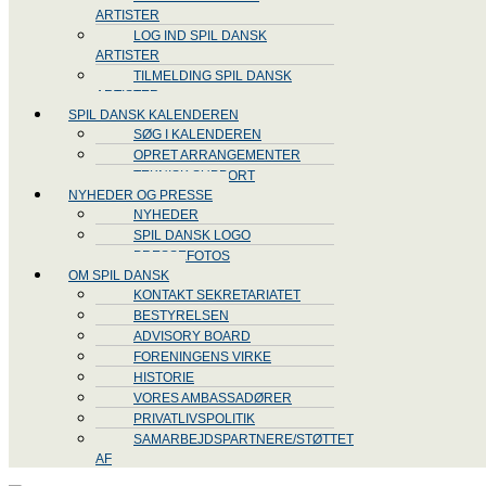
ARTISTER
LOG IND SPIL DANSK
ARTISTER
TILMELDING SPIL DANSK
ARTISTER
SPIL DANSK KALENDEREN
SØG I KALENDEREN
OPRET ARRANGEMENTER
TEKNISK SUPPORT
NYHEDER OG PRESSE
NYHEDER
SPIL DANSK LOGO
PRESSEFOTOS
OM SPIL DANSK
KONTAKT SEKRETARIATET
BESTYRELSEN
ADVISORY BOARD
FORENINGENS VIRKE
HISTORIE
VORES AMBASSADØRER
PRIVATLIVSPOLITIK
SAMARBEJDSPARTNERE/STØTTET
AF