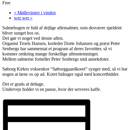
Free
«
Møllevinger i vinden
wer wer
»
Salmebogen er fuld af dejlige aftensalmer, som desværre sjældent
bliver sunget hos os.
Det gør vi noget ved denne aften.
Organist Troels Hansen, korleder Dorte Johansen og præst Peter
Senbergs har sammensat et program af deres favoritter, så vi
kommer omkring mange forskellige aftenstemninger.
Mellem salmerne fortæller Peter Senbergs små annekdoter.
Søborg Kirkes voksenkor “Søborggaardkoret” synger med, så vi har
nogen at læne os op ad. Koret bidrager også med koncertbidder.
Det er gratis at deltage.
Undervejs holder vi en pause, hvor der serveres kaffe.