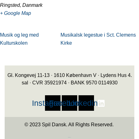
Ringsted
,
Danmark
+ Google Map
Musik og leg med
Musikalsk legestue i Sct. Clemens
Kulturskolen
Kirke
Gl. Kongevej 11-13 · 1610 København V · Lydens Hus 4.
sal · CVR 35921974 · BANK 9570 0114930
Instagram
Facebook
Linkedin
© 2023 Spil Dansk. All Rights Reserved.
https://iintelligent.dk