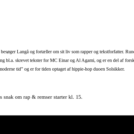
besøger Langå og fortæller om sit liv som rapper og tekstforfatter. Rune 
ng bl.a. skrevet tekster for MC Einar og Al Agami, og er en del af
fors
derne tid” og er for tiden optaget af hippie-hop duoen Solsikker.
s snak om rap & remser starter kl. 15.