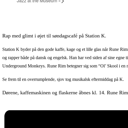
Jazz at the Museum
»
Rap med glimt i øjet til søndagscafé på Station K.
Station K byder på den gode kaffe, kage og et lille glas når Rune Rim 
og rapper både på dansk og engelsk. Han har ved siden af sine egne ti
Underground Monkeys.
Rune Rim betegner sig som “Ol’ Skool i en mo
Se frem til en overrumplende, sjov tog musikalsk eftermiddag på K.
Dørene, kaffemaskinen og flaskerne åbnes kl. 14. Rune Rim