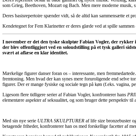
som Grieg, Beethoven, Mozart og Bach. Men mere moderne musik, specie
Deres basisrepertoire spænder vidt, så de altid kan sammensætte et pro
Kendetegnet for Fem Klarinetter er deres glæde ved at spille sammen
I november er det den tyske skulptør Fabian Vogler, der rykker in
der blev offentliggjort ved en soloudstilling på et tysk galleri sidst
svært at aflæse en klar identitet.
Mærkelige figurer danser foran os – interessante, men fremmedartede.
fremtoning. Men hvad der kan synes mere foruroligende end selve torso
figurer. Der er mange fysiske og sociale tegn på køn (f.eks. vagina, pe
Ligesom flere tidligere serier af Fabian Vogler, konfronterer hans
PRI
elementære aspekter af seksualitet, og som bruger dette perspektiv til 
Med sin nye serie
ULTRA SKULPTURER
af life size bronzebuster 
betagende friheder, konfronterer han os med forskellige facetter af me