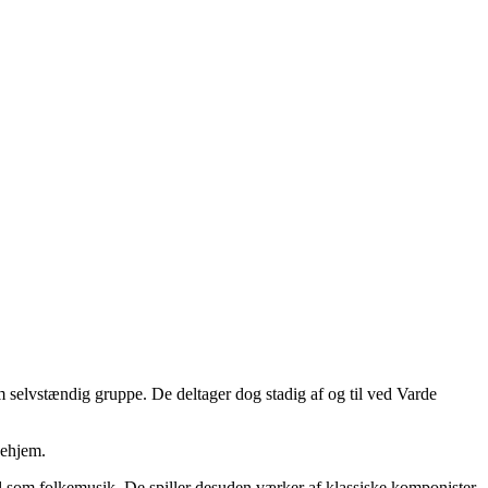
m selvstændig gruppe. De deltager dog stadig af og til ved Varde
jehjem.
el som folkemusik. De spiller desuden værker af klassiske komponister