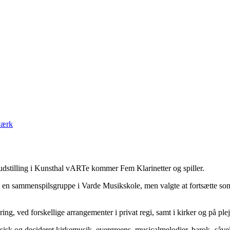
værk
 udstilling i Kunsthal vARTe kommer Fem Klarinetter og spiller.
om en sammenspilsgruppe i Varde Musikskole, men valgte at fortsætte so
ring, ved forskellige arrangementer i privat regi, samt i kirker og på ple
ssisk og decideret kirkemusik, evergreens, musicalmelodier, barok- såv