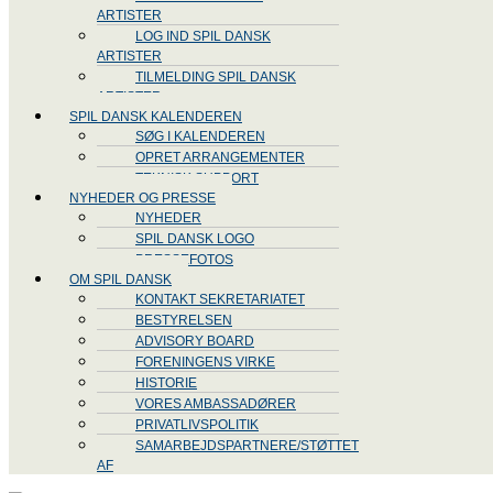
ARTISTER
LOG IND SPIL DANSK
ARTISTER
TILMELDING SPIL DANSK
ARTISTER
SPIL DANSK KALENDEREN
SØG I KALENDEREN
OPRET ARRANGEMENTER
TEKNISK SUPPORT
NYHEDER OG PRESSE
NYHEDER
SPIL DANSK LOGO
PRESSEFOTOS
OM SPIL DANSK
KONTAKT SEKRETARIATET
BESTYRELSEN
ADVISORY BOARD
FORENINGENS VIRKE
HISTORIE
VORES AMBASSADØRER
PRIVATLIVSPOLITIK
SAMARBEJDSPARTNERE/STØTTET
AF