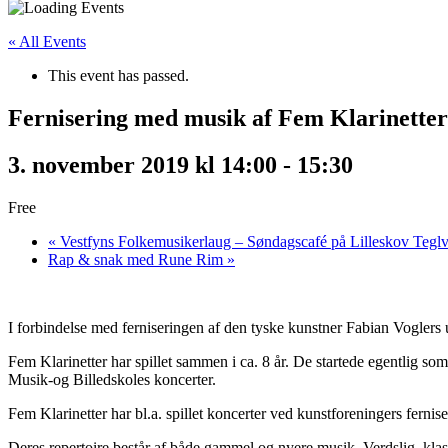
« All Events
This event has passed.
Fernisering med musik af Fem Klarinetter
3. november 2019 kl 14:00
-
15:30
Free
«
Vestfyns Folkemusikerlaug – Søndagscafé på Lilleskov Tegl
Rap & snak med Rune Rim
»
I forbindelse med ferniseringen af den tyske kunstner Fabian Voglers
Fem Klarinetter har spillet sammen i ca. 8 år. De startede egentlig s
Musik-og Billedskoles koncerter.
Fem Klarinetter har bl.a. spillet koncerter ved kunstforeningers fernise
Deres repertoire består af både gammel og nyere musik. Verdslig, kla