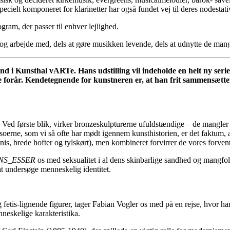
lt komponeret for klarinetter har også fundet vej til deres nodestati
gram, der passer til enhver lejlighed.
 og arbejde med, dels at gøre musikken levende, dels at udnytte de man
d i Kunsthal vARTe. Hans udstilling vil indeholde en helt ny serie
e forår.
Kendetegnende for kunstneren er, at han frit sammensætter
 Ved første blik, virker bronzeskulpturerne ufuldstændige – de mangler
erne, som vi så ofte har mødt igennem kunsthistorien, er det faktum, at
nis, brede hofter og tylskørt), men kombineret forvirrer de vores forven
NS_ESSER
os med seksualitet i al dens skinbarlige sandhed og mangfol
at undersøge menneskelig identitet.
og fetis-lignende figurer, tager Fabian Vogler os med på en rejse, hvor 
nneskelige karakteristika.