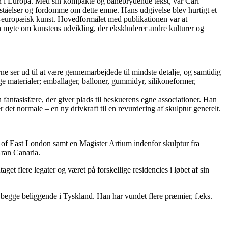
en i Europa. Med sin kompakte og banebrydende tekst, var Carl
forståelser og fordomme om dette emne. Hans udgivelse blev hurtigt et
kke-europæisk kunst. Hovedformålet med publikationen var at
en myte om kunstens udvikling, der ekskluderer andre kulturer og
rne ser ud til at være gennemarbejdede til mindste detalje, og samtidig
ge materialer; emballager, balloner, gummidyr, silikoneformer,
 fantasisfære, der giver plads til beskuerens egne associationer. Han
r det normale – en ny drivkraft til en revurdering af skulptur generelt.
ty of East London samt en Magister Artium indenfor skulptur fra
Gran Canaria.
et flere legater og været på forskellige residencies i løbet af sin
 begge beliggende i Tyskland. Han har vundet flere præmier, f.eks.