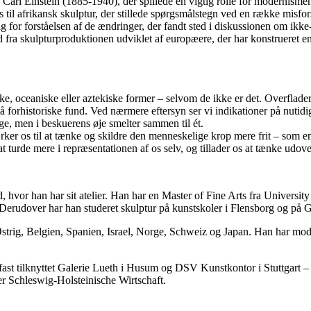
 Carl Einstein (1885-1940), der spillede en vigtig rolle for modernism
ns til afrikansk skulptur, der stillede spørgsmålstegn ved en række mis
ig for forståelsen af de ændringer, der fandt sted i diskussionen om i
 ud fra skulpturproduktionen udviklet af europæere, der har konstrueret 
ske, oceaniske eller aztekiske former – selvom de ikke er det. Overflade
å forhistoriske fund. Ved nærmere eftersyn ser vi indikationer på nutidi
ige, men i beskuerens øje smelter sammen til ét.
ker os til at tænke og skildre den menneskelige krop mere frit – som en
 at turde mere i repræsentationen af os selv, og tillader os at tænke udove
d, hvor han har sit atelier. Han har en Master of Fine Arts fra Universi
 Derudover har han studeret skulptur på kunstskoler i Flensborg og på 
strig, Belgien, Spanien, Israel, Norge, Schweiz og Japan. Han har modtag
 fast tilknyttet Galerie Lueth i Husum og DSV Kunstkontor i Stuttgart –
r Schleswig-Holsteinische Wirtschaft.