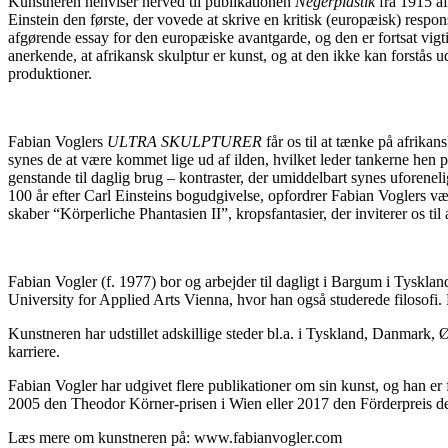
Kunstneren henviser herved til publikationen
Negerplastik
fra 1915 af
Einstein den første, der vovede at skrive en kritisk (europæisk) respo
afgørende essay for den europæiske avantgarde, og den er fortsat vigt
anerkende, at afrikansk skulptur er kunst, og at den ikke kan forstås
produktioner.
Fabian Voglers
ULTRA SKULPTURER
får os til at tænke på afrikan
synes de at være kommet lige ud af ilden, hvilket leder tankerne hen p
genstande til daglig brug – kontraster, der umiddelbart synes uforenel
100 år efter Carl Einsteins bogudgivelse, opfordrer Fabian Voglers vær
skaber “Körperliche Phantasien II”, kropsfantasier, der inviterer os til
Fabian Vogler (f. 1977) bor og arbejder til dagligt i Bargum i Tysklan
University for Applied Arts Vienna, hvor han også studerede filosofi.
Kunstneren har udstillet adskillige steder bl.a. i Tyskland, Danmark, Ø
karriere.
Fabian Vogler har udgivet flere publikationer om sin kunst, og han er
2005 den Theodor Körner-prisen i Wien eller 2017 den Förderpreis de
Læs mere om kunstneren på: www.fabianvogler.com