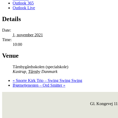
Outlook 365
Outlook Live
Details
Date:
1. november 2021
Time:
10:00
Venue
Tårnbygårdsskolen (specialskole)
Kastrup
,
Tårnby
Danmark
«
Snorre Kirk Trio – Swing Swing Swing
Bjørnetjenesten – Ord Smitter
»
Gl. Kongevej 1