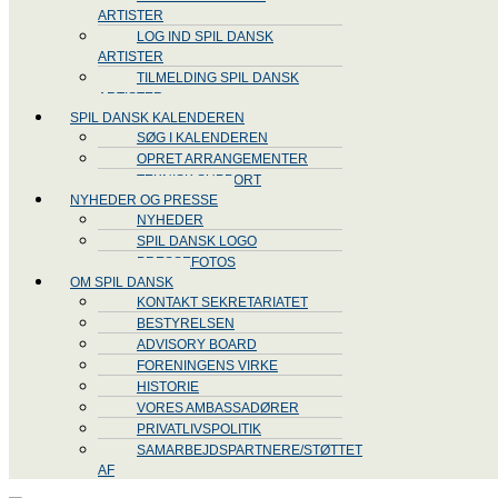
ARTISTER
LOG IND SPIL DANSK
ARTISTER
TILMELDING SPIL DANSK
ARTISTER
SPIL DANSK KALENDEREN
SØG I KALENDEREN
OPRET ARRANGEMENTER
TEKNISK SUPPORT
NYHEDER OG PRESSE
NYHEDER
SPIL DANSK LOGO
PRESSEFOTOS
OM SPIL DANSK
KONTAKT SEKRETARIATET
BESTYRELSEN
ADVISORY BOARD
FORENINGENS VIRKE
HISTORIE
VORES AMBASSADØRER
PRIVATLIVSPOLITIK
SAMARBEJDSPARTNERE/STØTTET
AF