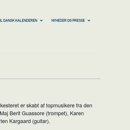
IL DANSK KALENDEREN
NYHEDER OG PRESSE
kesteret er skabt af topmusikere fra den
 Maj Berit Guassore (trompet), Karen
ten Kargaard (guitar).