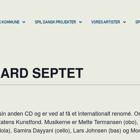
SK KOMMUNE
SPIL DANSK PROJEKTER
VORES ARTISTER
SP
ARD SEPTET
in anden CD og er ved at få et internationalt renomé. Or
Statens Kunstfond. Musikerne er Mette Termansen (obo),
iola), Samira Dayyani (cello), Lars Johnsen (bas) og Mor