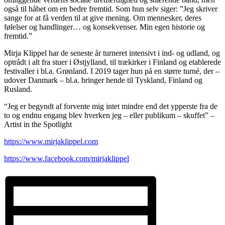
også til håbet om en bedre fremtid. Som hun selv siger: ”Jeg skriver
sange for at få verden til at give mening. Om mennesker, deres
følelser og handlinger… og konsekvenser. Min egen historie og
fremtid.”
Mirja Klippel har de seneste år turneret intensivt i ind- og udland, og
optrådt i alt fra stuer i Østjylland, til trækirker i Finland og etablerede
festivaller i bl.a. Grønland. I 2019 tager hun på en større turné, der –
udover Danmark – bl.a. bringer hende til Tyskland, Finland og
Rusland.
“Jeg er begyndt af forvente mig intet mindre end det ypperste fra de
to og endnu engang blev hverken jeg – eller publikum – skuffet” –
Artist in the Spotlight
https://www.mirjaklippel.com
https://www.facebook.com/mirjaklippel