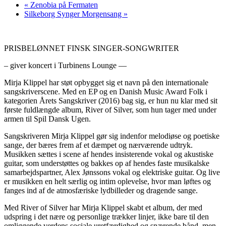
«
Zenobia på Fermaten
Silkeborg Synger Morgensang
»
PRISBELØNNET FINSK SINGER-SONGWRITER
– giver koncert i Turbinens Lounge —
Mirja Klippel har støt opbygget sig et navn på den internationale
sangskriverscene. Med en EP og en Danish Music Award Folk i
kategorien Årets Sangskriver (2016) bag sig, er hun nu klar med sit
første fuldlængde album, River of Silver, som hun tager med under
armen til Spil Dansk Ugen.
Sangskriveren Mirja Klippel gør sig indenfor melodiøse og poetiske
sange, der bæres frem af et dæmpet og nærværende udtryk.
Musikken sættes i scene af hendes insisterende vokal og akustiske
guitar, som understøttes og bakkes op af hendes faste musikalske
samarbejdspartner, Alex Jønssons vokal og elektriske guitar. Og live
er musikken en helt særlig og intim oplevelse, hvor man løftes og
fanges ind af de atmosfæriske lydbilleder og dragende sange.
Med River of Silver har Mirja Klippel skabt et album, der med
udspring i det nære og personlige trækker linjer, ikke bare til den
omliggende verdens sociale uretfærdighed og snærende bånd, men