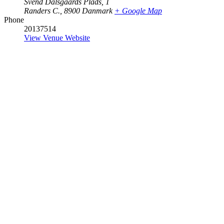
Svend Dalsgaards Plads, 1
Randers C.
,
8900
Danmark
+ Google Map
Phone
20137514
View Venue Website