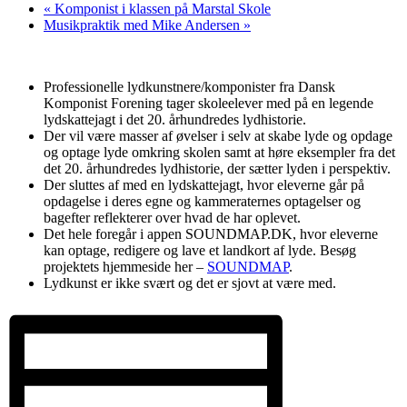
«
Komponist i klassen på Marstal Skole
Musikpraktik med Mike Andersen
»
Professionelle lydkunstnere/komponister fra Dansk
Komponist Forening tager skoleelever
med på en legende
lydskattejagt i det 20. århundredes lydhistorie.
Der vil være masser af øvelser i selv at skabe lyde og opdage
og optage lyde omkring skolen samt at høre eksempler fra det
det 20. århundredes lydhistorie, der sætter lyden i perspektiv.
Der sluttes af med en lydskattejagt, hvor eleverne går på
opdagelse i deres egne og kammeraternes optagelser og
bagefter reflekterer over hvad de har oplevet.
Det hele foregår i appen SOUNDMAP.DK, hvor eleverne
kan optage, redigere og lave et landkort af lyde.
Besøg
projektets hjemmeside her –
SOUNDMAP
.
Lydkunst er ikke svært og det er sjovt at være med.