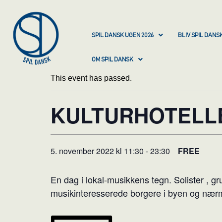
SPIL DANSK UGEN 2026
BLIV SPIL DAN
OM SPIL DANSK
This event has passed.
KULTURHOTELLE
5. november 2022 kl 11:30
-
23:30
FREE
En dag i lokal-musikkens tegn. Solister , gr
musikinteresserede borgere i byen og næ