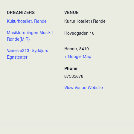
ORGANIZERS
VENUE
Kulturhotellet, Rønde
KulturHotellet i Rønde
Musikforeningen Musik-i-
Hovedgaden 10
Rønde(MiR)
Rønde
,
8410
Værelze313, Syddjurs
+ Google Map
Egnsteater
Phone
87535678
View Venue Website