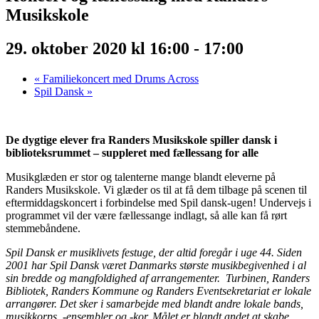
Musikskole
29. oktober 2020 kl 16:00
-
17:00
«
Familiekoncert med Drums Across
Spil Dansk
»
De dygtige elever fra Randers Musikskole spiller dansk i
biblioteksrummet – suppleret med fællessang for alle
Musikglæden er stor og talenterne mange blandt eleverne på
Randers Musikskole. Vi glæder os til at få dem tilbage på scenen til
eftermiddagskoncert i forbindelse med Spil dansk-ugen! Undervejs i
programmet vil der være fællessange indlagt, så alle kan få rørt
stemmebåndene.
Spil Dansk er musiklivets festuge, der altid foregår i uge 44. Siden
2001 har Spil Dansk været Danmarks største musikbegivenhed i al
sin bredde og mangfoldighed af arrangementer. Turbinen, Randers
Bibliotek, Randers Kommune og Randers Eventsekretariat er lokale
arrangører. Det sker i samarbejde med blandt andre lokale bands,
musikkorps, -ensembler og -kor. Målet er blandt andet at skabe