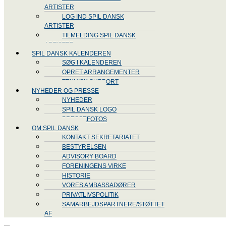
ARTISTER
LOG IND SPIL DANSK
ARTISTER
TILMELDING SPIL DANSK
ARTISTER
SPIL DANSK KALENDEREN
SØG I KALENDEREN
OPRET ARRANGEMENTER
TEKNISK SUPPORT
NYHEDER OG PRESSE
NYHEDER
SPIL DANSK LOGO
PRESSEFOTOS
OM SPIL DANSK
KONTAKT SEKRETARIATET
BESTYRELSEN
ADVISORY BOARD
FORENINGENS VIRKE
HISTORIE
VORES AMBASSADØRER
PRIVATLIVSPOLITIK
SAMARBEJDSPARTNERE/STØTTET
AF