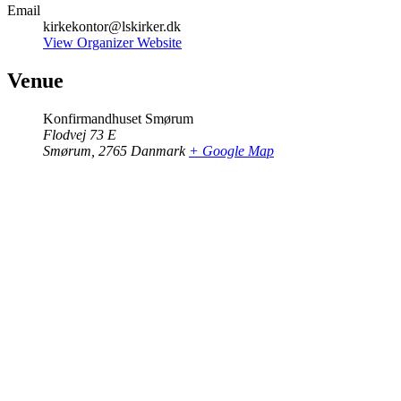
Email
kirkekontor@lskirker.dk
View Organizer Website
Venue
Konfirmandhuset Smørum
Flodvej 73 E
Smørum
,
2765
Danmark
+ Google Map