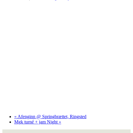
«
Afenginn @ Springbrættet, Ringsted
Mgk turné + jam Night
»