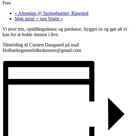
Free
«
Afenginn @ Springbrættet, Ringsted
Mgk turné + jam Night
»
Vi øver trin, opstillingsdanse og pardanse, hygger os og gør alt vi
kan for at holde dansen i live.
Tilmelding til Carsten Daugaard
på mail
Holbaekegnensfolkedansere@gmail.com