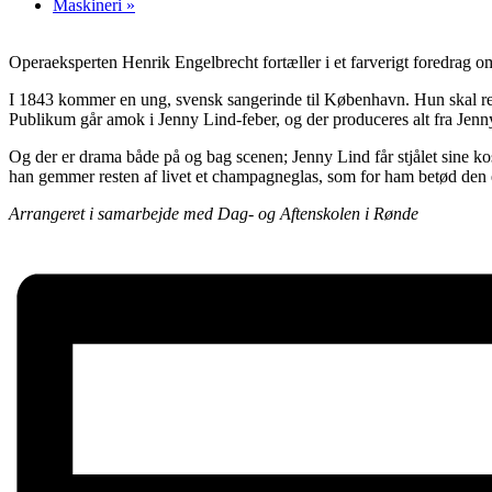
Maskineri
»
Operaeksperten Henrik Engelbrecht fortæller i et farverigt foredrag 
I 1843 kommer en ung, svensk sangerinde til København. Hun skal red
Publikum går amok i Jenny Lind-feber, og der produceres alt fra Jen
Og der er drama både på og bag scenen; Jenny Lind får stjålet sine 
han gemmer resten af livet et champagneglas, som for ham betød den 
Arrangeret i samarbejde med Dag- og Aftenskolen i Rønde