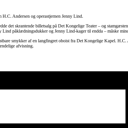
om H.C. Andersen og operastjernen Jenny Lind.
de det skrantende billetsalg på Det Kongelige Teater – og stamgæsten
ny Lind påklædningsdukker og Jenny Lind-kager til endda – måske mind
kostbare smykker af en langfingret oboist fra Det Kongelige Kapel. H.
endelige afvisning.