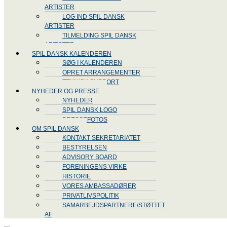
ARTISTER
LOG IND SPIL DANSK
ARTISTER
TILMELDING SPIL DANSK
ARTISTER
SPIL DANSK KALENDEREN
SØG I KALENDEREN
OPRET ARRANGEMENTER
TEKNISK SUPPORT
NYHEDER OG PRESSE
NYHEDER
SPIL DANSK LOGO
PRESSEFOTOS
OM SPIL DANSK
KONTAKT SEKRETARIATET
BESTYRELSEN
ADVISORY BOARD
FORENINGENS VIRKE
HISTORIE
VORES AMBASSADØRER
PRIVATLIVSPOLITIK
SAMARBEJDSPARTNERE/STØTTET
AF