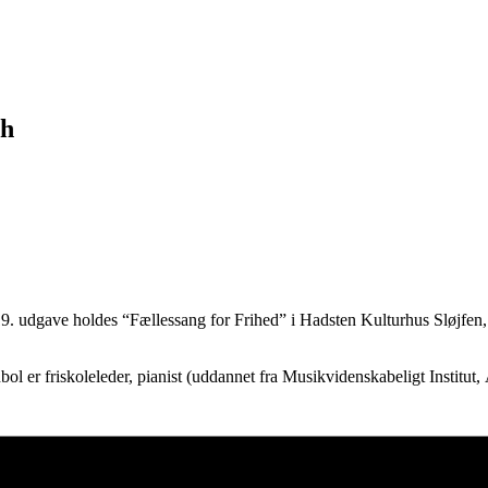
th
19. udgave holdes “Fællessang for Frihed” i Hadsten Kulturhus Sløjf
 er friskoleleder, pianist (uddannet fra Musikvidenskabeligt Institut, Å