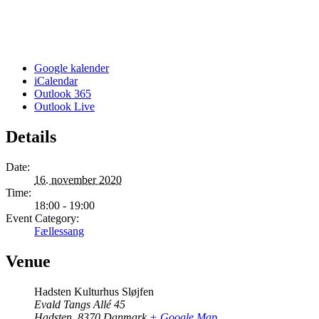
Google kalender
iCalendar
Outlook 365
Outlook Live
Details
Date:
16. november 2020
Time:
18:00 - 19:00
Event Category:
Fællessang
Venue
Hadsten Kulturhus Sløjfen
Evald Tangs Allé 45
Hadsten
,
8370
Danmark
+ Google Map