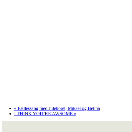
«
Fællessang med Julekoret, Mikael og Betina
I THINK YOU’RE AWSOME
»