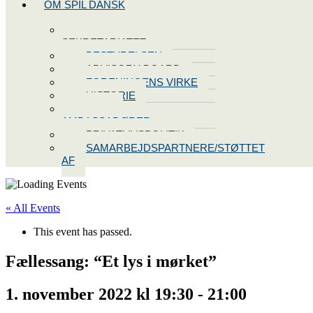
OM SPIL DANSK
KONTAKT
SEKRETARIATET
BESTYRELSEN
ADVISORY BOARD
FORENINGENS VIRKE
HISTORIE
VORES
AMBASSADØRER
PRIVATLIVSPOLITIK
SAMARBEJDSPARTNERE/STØTTET
AF
« All Events
This event has passed.
Fællessang: “Et lys i mørket”
1. november 2022 kl 19:30
-
21:00