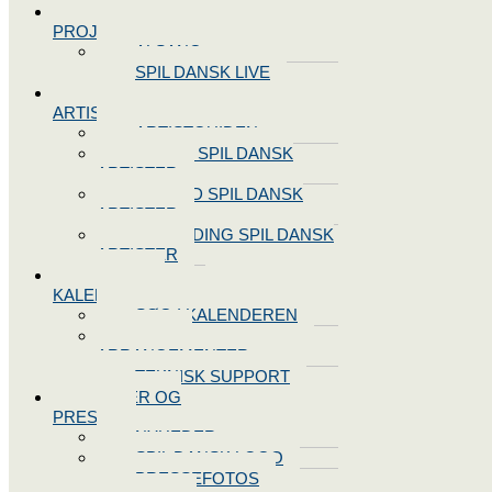
SPIL DANSK
PROJEKTER
ALSANG
SPIL DANSK LIVE
VORES
ARTISTER
ARTISTGUIDEN
VORES SPIL DANSK
ARTISTER
LOG IND SPIL DANSK
ARTISTER
TILMELDING SPIL DANSK
ARTISTER
SPIL DANSK
KALENDEREN
SØG I KALENDEREN
OPRET
ARRANGEMENTER
TEKNISK SUPPORT
NYHEDER OG
PRESSE
NYHEDER
SPIL DANSK LOGO
PRESSEFOTOS