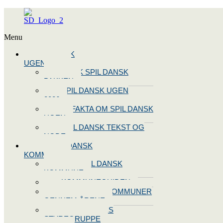
Menu
SPIL DANSK
UGEN 2026
BOOK SPIL DANSK
PAKKEN
SPIL DANSK UGEN
2026
10 FAKTA OM SPIL DANSK
UGEN
SPIL DANSK TEKST OG
NODE
BLIV SPIL DANSK
KOMMUNE
BLIV SPIL DANSK
KOMMUNE
KOMMUNEGUIDEN
SPIL DANSK KOMMUNER
GENNEM ÅRENE
OPRET JERES
STYREGRUPPE