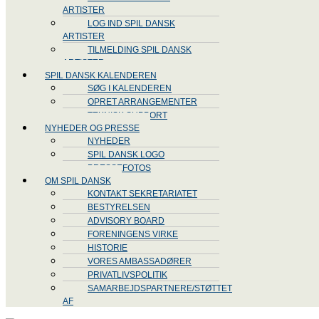
ARTISTER
LOG IND SPIL DANSK
ARTISTER
TILMELDING SPIL DANSK
ARTISTER
SPIL DANSK KALENDEREN
SØG I KALENDEREN
OPRET ARRANGEMENTER
TEKNISK SUPPORT
NYHEDER OG PRESSE
NYHEDER
SPIL DANSK LOGO
PRESSEFOTOS
OM SPIL DANSK
KONTAKT SEKRETARIATET
BESTYRELSEN
ADVISORY BOARD
FORENINGENS VIRKE
HISTORIE
VORES AMBASSADØRER
PRIVATLIVSPOLITIK
SAMARBEJDSPARTNERE/STØTTET
AF