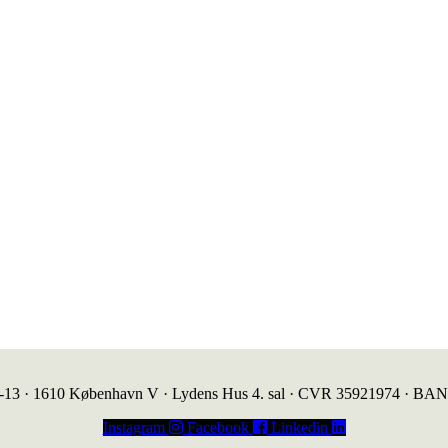
1-13 · 1610 København V · Lydens Hus 4. sal · CVR 35921974 · BA
Instagram
Facebook
Linkedin