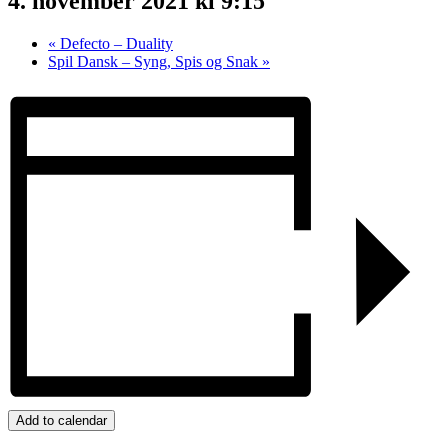
4. november 2021 kl 9:15
«
Defecto – Duality
Spil Dansk – Syng, Spis og Snak
»
Add to calendar