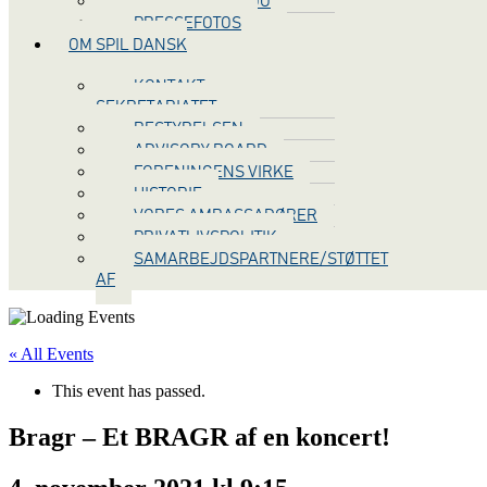
SPIL DANSK LOGO
PRESSEFOTOS
OM SPIL DANSK
KONTAKT
SEKRETARIATET
BESTYRELSEN
ADVISORY BOARD
FORENINGENS VIRKE
HISTORIE
VORES AMBASSADØRER
PRIVATLIVSPOLITIK
SAMARBEJDSPARTNERE/STØTTET
AF
« All Events
This event has passed.
Bragr – Et BRAGR af en koncert!