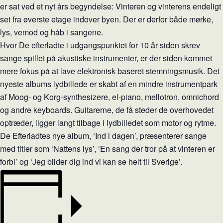
er sat ved et nyt års begyndelse: Vinteren og vinterens endeligt
set fra øverste etage indover byen. Der er derfor både mørke,
lys, vemod og håb i sangene.
Hvor De efterladte i udgangspunktet for 10 år siden skrev
sange spillet på akustiske instrumenter, er der siden kommet
mere fokus på at lave elektronisk baseret stemningsmusik. Det
nyeste albums lydbillede er skabt af en mindre instrumentpark
af Moog- og Korg-synthesizere, el-piano, mellotron, omnichord
og andre keyboards. Guitarerne, de få steder de overhovedet
optræder, ligger langt tilbage i lydbilledet som motor og rytme.
De Efterladtes nye album, ‘Ind i dagen’, præsenterer sange
med titler som ‘Nattens lys’, ‘En sang der tror på at vinteren er
forbi’ og ‘Jeg bilder dig ind vi kan se helt til Sverige’.