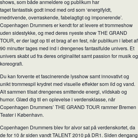
shows, som både anmeldere og publikum har
taget fantastisk godt imod med ord som ‘energifyldt,
medrivende, overraskende, fabelagtigt og imponerende’.
Copenhagen Drummers er kendt for at levere et trommeshow
uden sidestykke, og med deres nyeste show THE GRAND
TOUR, er der lagt op til et brag af en fest, når publikum i løbet af
90 minutter tages med ind i drengenes fantasifulde univers. Et
univers skabt ud fra deres originalitet samt passion for musik og
koreografi.
Du kan forvente et fascinerende lysshow samt innovativt og
unikt trommespil krydret med visuelle effekter som ild og vand.
Alt sammen tilsat drengenes smittende energi, vildskab og
humor. Glæd dig til en oplevelse i verdensklasse, når
Copenhagen Drummers’ THE GRAND TOUR rammer Bremen
Teater i København.
Copenhagen Drummers blev for alvor sat på verdenskortet, da
de for 10 år siden vandt TALENT 2010 på DR1. Siden dengang