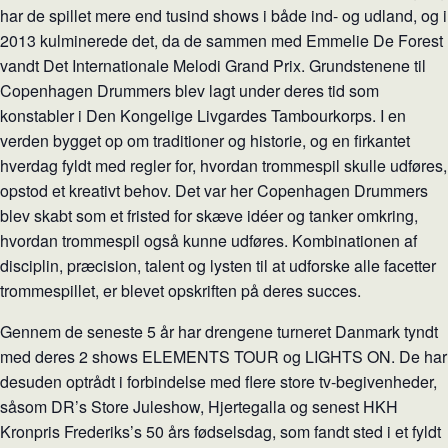
har de spillet mere end tusind shows i både ind- og udland, og i
2013 kulminerede det, da de sammen med Emmelie De Forest
vandt Det Internationale Melodi Grand Prix. Grundstenene til
Copenhagen Drummers blev lagt under deres tid som
konstabler i Den Kongelige Livgardes Tambourkorps. I en
verden bygget op om traditioner og historie, og en firkantet
hverdag fyldt med regler for, hvordan trommespil skulle udføres,
opstod et kreativt behov. Det var her Copenhagen Drummers
blev skabt som et fristed for skæve idéer og tanker omkring,
hvordan trommespil også kunne udføres. Kombinationen af
disciplin, præcision, talent og lysten til at udforske alle facetter
trommespillet, er blevet opskriften på deres succes.
Gennem de seneste 5 år har drengene turneret Danmark tyndt
med deres 2 shows ELEMENTS TOUR og LIGHTS ON. De har
desuden optrådt i forbindelse med flere store tv-begivenheder,
såsom DR’s Store Juleshow, Hjertegalla og senest HKH
Kronpris Frederiks’s 50 års fødselsdag, som fandt sted i et fyldt