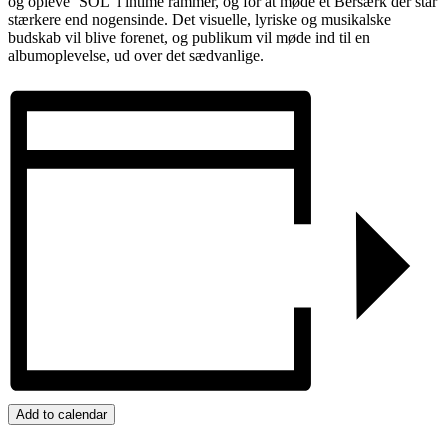
og opleve ’SOL’ i intime rammer, og for at møde et Bersærk der står
stærkere end nogensinde. Det visuelle, lyriske og musikalske
budskab vil blive forenet, og publikum vil møde ind til en
albumoplevelse, ud over det sædvanlige.
Add to calendar