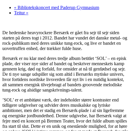
«
Bibliotekskoncert med Paderup Gymnasium
Teitur
»
De hedenske heavyrockere Bersærk er gået fra sejr til sejr siden
starten på deres togt i 2012. Bandet har vundet det danske metal- og
rock-publikum med deres unikke tung-rock, og live er bandet en
uovertruffen enhed, der trækker fulde huse.
Bersærk er nu klar med deres tredje album betitlet ‘SOL’ – en episk
plade, der viser nye sider af bandet og beskriver menneskets kamp
gennem krig, død og forfald, for omsider at nå til genfødsel og sejr.
De ti nye sange udspiller sig som altid i Bersærks mytiske univers,
hvor fortidens nordiske livsverden får nyt liv i en nutidig kontekst,
alt sammen energisk tilvejebragt af bandets groovende melodiske
tung-rock og alsidige sangskrivnings-talent.
’SOL’ er et ambitiøst værk, der indeholder større kontraster end
tidligere udgivelser og udvider deres musikalske og lyriske
ambitioner, men det er stadig en Bersærk-plade i al sin ligefremme
og energiske jordbundethed. Denne udgivelse, har Bersærk valgt at
fejre med en koncert på Bremen Teater, hvor det fulde album spilles
fra start til slut. Dette er en unik og enestående mulighed, for at høre