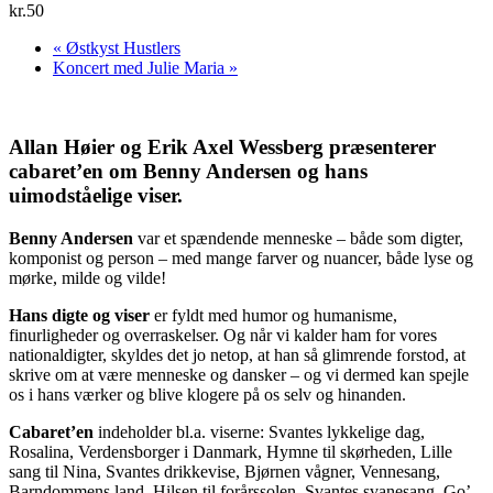
kr.50
«
Østkyst Hustlers
Koncert med Julie Maria
»
Allan Høier og Erik Axel Wessberg
præsenterer
cabaret’en om Benny Andersen og hans
uimodståelige viser.
Benny Andersen
var et spændende menneske – både som digter,
komponist og person – med mange farver og nuancer, både lyse og
mørke, milde og vilde!
Hans digte og viser
er fyldt med humor og humanisme,
finurligheder og overraskelser. Og når vi kalder ham for vores
nationaldigter, skyldes det jo netop, at han så glimrende forstod, at
skrive om at være menneske og dansker – og vi dermed kan spejle
os i hans værker og blive klogere på os selv og hinanden.
Cabaret’en
indeholder bl.a. viserne: Svantes lykkelige dag,
Rosalina, Verdensborger i Danmark, Hymne til skørheden, Lille
sang til Nina, Svantes drikkevise, Bjørnen vågner, Vennesang,
Barndommens land, Hilsen til forårssolen, Svantes svanesang, Go’