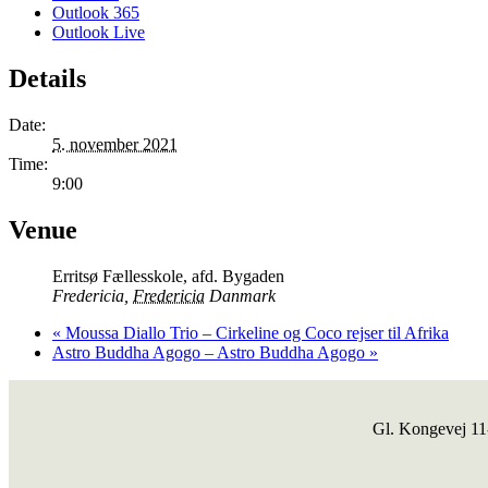
Outlook 365
Outlook Live
Details
Date:
5. november 2021
Time:
9:00
Venue
Erritsø Fællesskole, afd. Bygaden
Fredericia
,
Fredericia
Danmark
«
Moussa Diallo Trio – Cirkeline og Coco rejser til Afrika
Astro Buddha Agogo – Astro Buddha Agogo
»
Gl. Kongevej 1