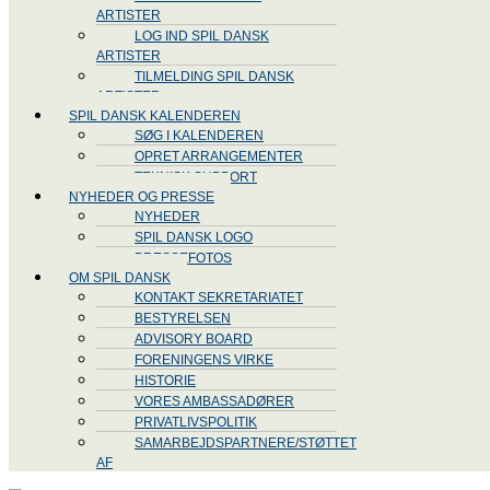
ARTISTER
LOG IND SPIL DANSK
ARTISTER
TILMELDING SPIL DANSK
ARTISTER
SPIL DANSK KALENDEREN
SØG I KALENDEREN
OPRET ARRANGEMENTER
TEKNISK SUPPORT
NYHEDER OG PRESSE
NYHEDER
SPIL DANSK LOGO
PRESSEFOTOS
OM SPIL DANSK
KONTAKT SEKRETARIATET
BESTYRELSEN
ADVISORY BOARD
FORENINGENS VIRKE
HISTORIE
VORES AMBASSADØRER
PRIVATLIVSPOLITIK
SAMARBEJDSPARTNERE/STØTTET
AF