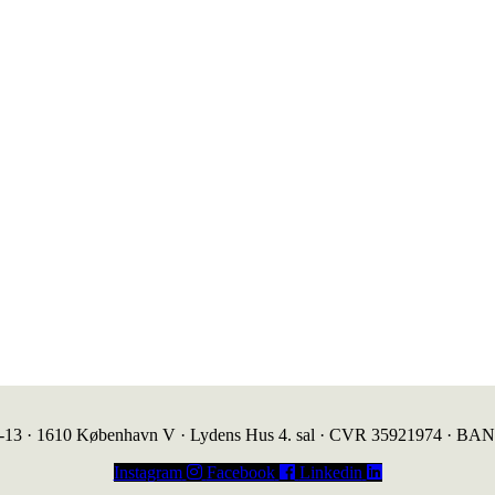
1-13 · 1610 København V · Lydens Hus 4. sal · CVR 35921974 · BA
Instagram
Facebook
Linkedin