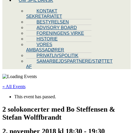
OM SPIL DANSK
KONTAKT
SEKRETARIATET
BESTYRELSEN
ADVISORY BOARD
FORENINGENS VIRKE
HISTORIE
VORES
AMBASSADØRER
PRIVATLIVSPOLITIK
SAMARBEJDSPARTNERE/STØTTET
AF
« All Events
This event has passed.
2 solokoncerter med Bo Steffensen &
Stefan Wolffbrandt
2. november 2018 kl 18:30
-
19:30