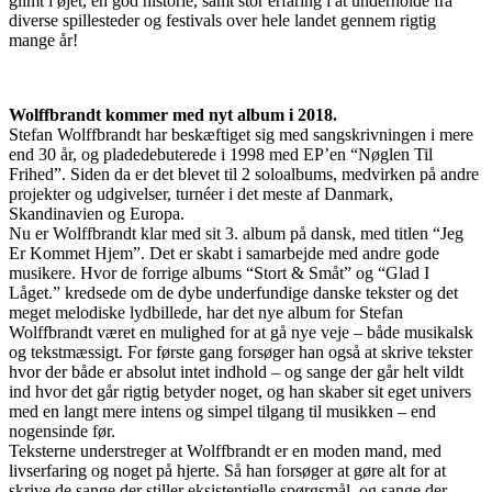
glimt i øjet, en god historie, samt stor erfaring i at underholde fra
diverse spillesteder og festivals over hele landet gennem rigtig
mange år!
Wolffbrandt kommer med nyt album i 2018.
Stefan Wolffbrandt har beskæftiget sig med sangskrivningen i mere
end 30 år, og pladedebuterede i 1998 med EP’en “Nøglen Til
Frihed”. Siden da er det blevet til 2 soloalbums, medvirken på andre
projekter og udgivelser, turnéer i det meste af Danmark,
Skandinavien og Europa.
Nu er Wolffbrandt klar med sit 3. album på dansk, med titlen “Jeg
Er Kommet Hjem”. Det er skabt i samarbejde med andre gode
musikere. Hvor de forrige albums “Stort & Småt” og “Glad I
Låget.” kredsede om de dybe underfundige danske tekster og det
meget melodiske lydbillede, har det nye album for Stefan
Wolffbrandt været en mulighed for at gå nye veje – både musikalsk
og tekstmæssigt. For første gang forsøger han også at skrive tekster
hvor der både er absolut intet indhold – og sange der går helt vildt
ind hvor det går rigtig betyder noget, og han skaber sit eget univers
med en langt mere intens og simpel tilgang til musikken – end
nogensinde før.
Teksterne understreger at Wolffbrandt er en moden mand, med
livserfaring og noget på hjerte. Så han forsøger at gøre alt for at
skrive de sange der stiller eksistentielle spørgsmål, og sange der