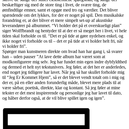
beskæftiger sig med de store ting i livet, de svære ting, de
ømfindtlige emner, samt et opgør med tro og værdier. Det bliver
spændende om det lykkes, for der er noget på spil. Den musikalske
forandring er, at der bliver et mere simpelt set-up af akustiske
leverandører på albummet. “Vi holder det på et overskueligt plan”
siger Wolffbrandt og hentyder til at der er så meget her i livet, vi hele
tiden skal forholde os til. “Det er på tide at gøre nydelsen enkel, og
ikke noget vi forholde os til – det er på tide at vi holder helt fri, når
vi holder fri”.
Spørger man kunstneren direkte om hvad han har gang i, så svarer
han – uden pauser ”At lave dette album har været som at
modkonfigurere mig selv. Jeg har fundet min egen indre dybfyldthed
og dermed et helt nyt tekstunivers. Jeg føler, at det her er anderledes,
end noget jeg tidligere har lavet. Når jeg så har skullet forholde mig
til “Jeg Er Kommet Hjem”, så er det blevet vendt totalt om i mig og
der er, på en eller anden forunderlig måde, blevet mere plads til at
være sårbar, poetisk, direkte, klar og kontant. Så jeg føler at mine
tekster er det mest inspirerende og personlige jeg har lavet til dato,
og håber derfor også, at de vil blive spillet igen og igen”.