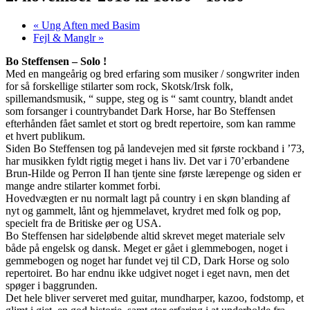
«
Ung Aften med Basim
Fejl & Manglr
»
Bo Steffensen – Solo !
Med en mangeårig og bred erfaring som musiker / songwriter inden
for så forskellige stilarter som rock, Skotsk/Irsk folk,
spillemandsmusik, “ suppe, steg og is “ samt country, blandt andet
som forsanger i countrybandet Dark Horse, har Bo Steffensen
efterhånden fået samlet et stort og bredt repertoire, som kan ramme
et hvert publikum.
Siden Bo Steffensen tog på landevejen med sit første rockband i ’73,
har musikken fyldt rigtig meget i hans liv. Det var i 70’erbandene
Brun-Hilde og Perron II han tjente sine første lærepenge og siden er
mange andre stilarter kommet forbi.
Hovedvægten er nu normalt lagt på country i en skøn blanding af
nyt og gammelt, lånt og hjemmelavet, krydret med folk og pop,
specielt fra de Britiske øer og USA.
Bo Steffensen har sideløbende altid skrevet meget materiale selv
både på engelsk og dansk. Meget er gået i glemmebogen, noget i
gemmebogen og noget har fundet vej til CD, Dark Horse og solo
repertoiret. Bo har endnu ikke udgivet noget i eget navn, men det
spøger i baggrunden.
Det hele bliver serveret med guitar, mundharper, kazoo, fodstomp, et