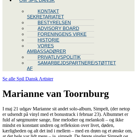
OM SPIL DANSK
KONTAKT
SEKRETARIATET
BESTYRELSEN
ADVISORY BOARD
FORENINGENS VIRKE
HISTORIE
VORES
AMBASSADØRER
PRIVATLIVSPOLITIK
SAMARBEJDSPARTNERE/STØTTET
AF
Se alle Spil Dansk Artister
Marianne van Toornburg
I maj 21 udgav Marianne sit andet solo-album, Simpelt, (der netop
er udsendt på vinyl med et bonustrack i februar 23). Albummet er
fuld af sørgmuntre sange, fine melodier og melankoli – og ikke
mindst en konstant undren og refleksion over livet, døden,
kærligheden og alt det ind i mellem – med en drøm og et ønske om,
at det hele var lidt mere – ja, simpelt. De første singler Simpelt og