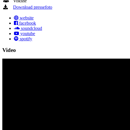
Voksne
Download pressefoto
website
facebook
soundcloud
youtube
spotify
Video