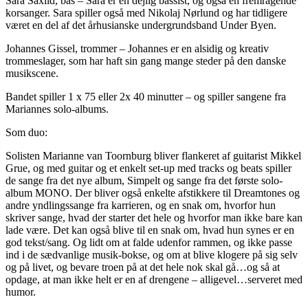
Sara Saxild, bas – Sara er en dejlig bassist, og også en fremragende
korsanger. Sara spiller også med Nikolaj Nørlund og har tidligere
været en del af det århusianske undergrundsband Under Byen.
Johannes Gissel, trommer – Johannes er en alsidig og kreativ
trommeslager, som har haft sin gang mange steder på den danske
musikscene.
Bandet spiller 1 x 75 eller 2x 40 minutter – og spiller sangene fra
Mariannes solo-albums.
Som duo:
Solisten Marianne van Toornburg bliver flankeret af guitarist Mikkel
Grue, og med guitar og et enkelt set-up med tracks og beats spiller
de sange fra det nye album, Simpelt og sange fra det første solo-
album MONO. Der bliver også enkelte afstikkere til Dreamtones og
andre yndlingssange fra karrieren, og en snak om, hvorfor hun
skriver sange, hvad der starter det hele og hvorfor man ikke bare kan
lade være. Det kan også blive til en snak om, hvad hun synes er en
god tekst/sang. Og lidt om at falde udenfor rammen, og ikke passe
ind i de sædvanlige musik-bokse, og om at blive klogere på sig selv
og på livet, og bevare troen på at det hele nok skal gå…og så at
opdage, at man ikke helt er en af drengene – alligevel…serveret med
humor.