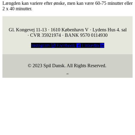
Længden kan variere efter ønske, men kan være 60-75 minutter eller
2 x 40 minutter.
Gl. Kongevej 11-13 · 1610 København V · Lydens Hus 4. sal
· CVR 35921974 · BANK 9570 0114930
Instagram
Facebook
Linkedin
© 2023 Spil Dansk. All Rights Reserved.
https://iintelligent.dk